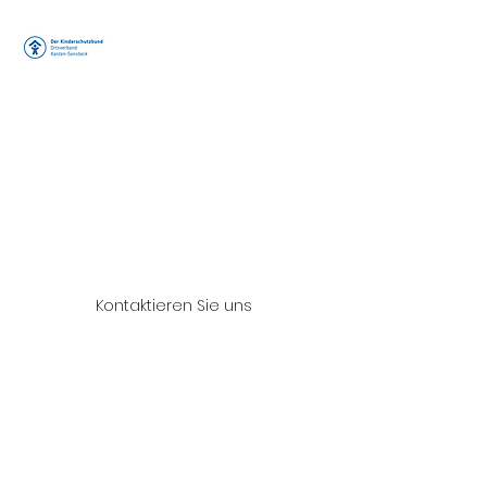
Der
Kinderschutzb
und e.V.
Ortsverband
Xanten/Sonsb
eck
Arbeitskreis "Peter
Pan"
Kontaktieren Sie uns