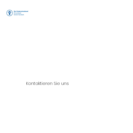
Der
Kinderschutzb
und e.V.
Ortsverband
Xanten/Sonsb
eck
Arbeitskreis "Peter
Pan"
Kontaktieren Sie uns