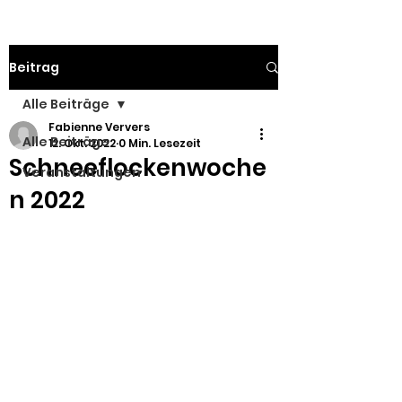
Beitrag
Alle Beiträge
Fabienne Ververs
Alle Beiträge
12. Okt. 2022
0 Min. Lesezeit
Schneeflockenwoche
Veranstaltungen
n 2022