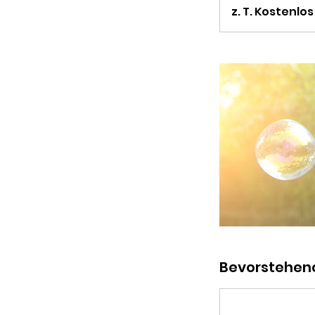
T.
z. T. Kostenlos
Kostenlos
Bevorstehen