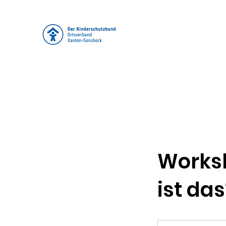
Der Kinderschutz
Ortsverband Xan
Arbeitskreis "Peter Pan"
Start
Das sind wir
Kinderoase
Angebote
Di
Worksh
ist das
z.