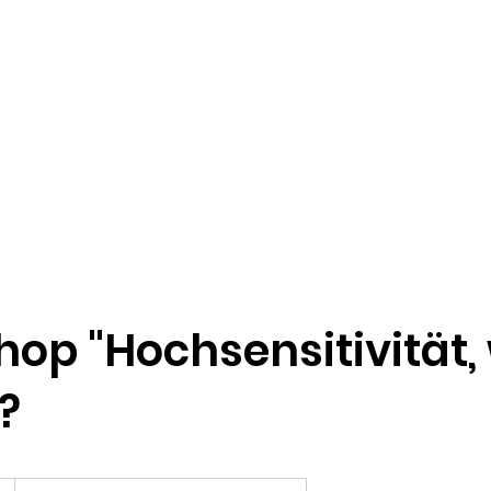
bund e.V.
ten/Sonsbeck
e NaNis
Veranstaltungen
Blog
Kontakt
Spenden
Im
op "Hochsensitivität,
?