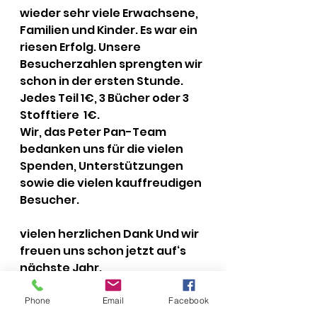
wieder sehr viele Erwachsene, 
Familien und Kinder. Es war ein 
riesen Erfolg. Unsere 
Besucherzahlen sprengten wir 
schon in der ersten Stunde. 
Jedes Teil 1€, 3 Bücher oder 3 
Stofftiere  1€. 
Wir, das Peter Pan-Team 
bedanken uns für die vielen 
Spenden, Unterstützungen 
sowie die vielen kauffreudigen 
Besucher.
vielen herzlichen Dank Und wir 
freuen uns schon jetzt auf‘s 
nächste Jahr. 
❄️☃️❄️
Phone
Email
Facebook