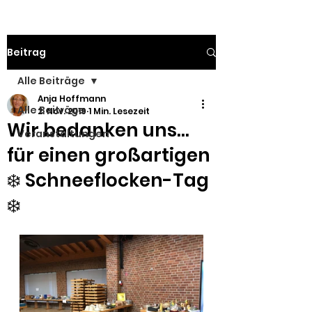
Beitrag
Alle Beiträge
Anja Hoffmann
Alle Beiträge
2. Nov. 2019
1 Min. Lesezeit
Wir bedanken uns...
Veranstaltungen
für einen großartigen
❄️ Schneeflocken-Tag
❄️