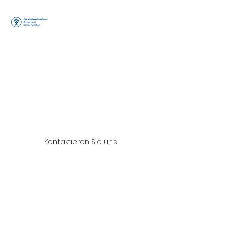
Der
Kinderschutzb
und e.V.
Ortsverband
Xanten/Sonsb
eck
Arbeitskreis "Peter
Pan"
Kontaktieren Sie uns