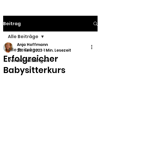
Beitrag
Alle Beiträge
Anja Hoffmann
Alle Beiträge
26. Nov. 2023
1 Min. Lesezeit
Erfolgreicher
Veranstaltungen
Babysitterkurs