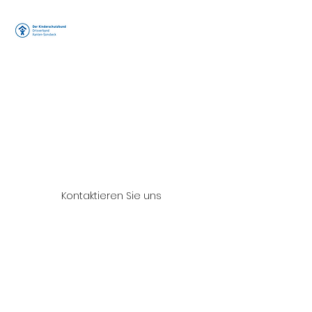
Der
Kinderschutzb
und e.V.
Ortsverband
Xanten/Sonsb
eck
Arbeitskreis "Peter
Pan"
Kontaktieren Sie uns