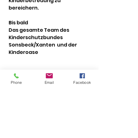
Kinderbetreuung zu 
bereichern.
Bis bald
Das gesamte Team des 
Kinderschutzbundes 
Sonsbeck/Xanten  und der 
Kinderoase
Veranstaltungen
Phone
Email
Facebook
Alle ansehen
Aktuelle Beiträge